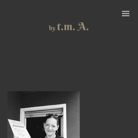
t.m. A.
by