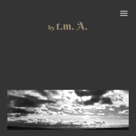
t.m. A.
by